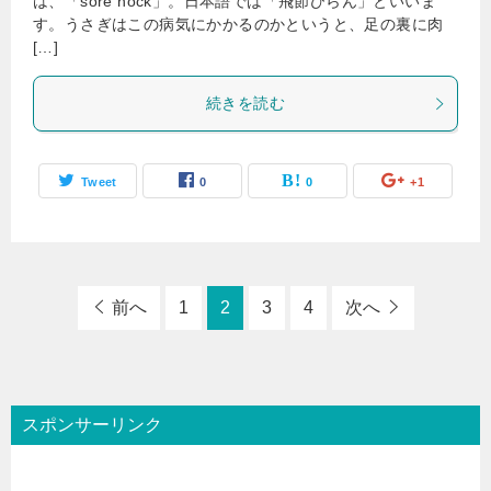
は、「sore hock」。日本語では「飛節びらん」といいま
す。うさぎはこの病気にかかるのかというと、足の裏に肉
[…]
続きを読む
Tweet
0
0
+1
前へ
1
2
3
4
次へ
スポンサーリンク