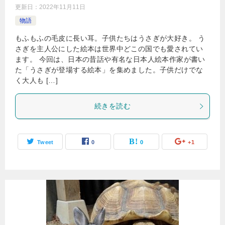
更新日：
2022年11月11日
物語
もふもふの毛皮に長い耳。子供たちはうさぎが大好き。 う
さぎを主人公にした絵本は世界中どこの国でも愛されてい
ます。 今回は、日本の昔話や有名な日本人絵本作家が書い
た「うさぎが登場する絵本」を集めました。子供だけでな
く大人も […]
続きを読む
Tweet
0
0
+1